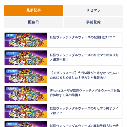
最新記事
リセマラ
配信日
事前登録
配信日
妖怪ウォッチメダルウォーズの配信日はいつ？
リセマラ
妖怪ウォッチメダルウォーズのリセマラのやり方
と最速手順！
先行体験
【メダルウォーズ】先行体験が出来なかった人の
ためにまとめました！※ガシャ報告あり
先行体験
iPhoneユーザが妖怪ウォッチメダルウォーズを先
行体験する為の準備！
リセマラ
妖怪ウォッチメダルウォーズのリセマラ終了ライ
ンは？？
事前登録
妖怪ウォッチメダルウォーズの事前登録方法と特