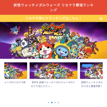
妖怪ウォッチメダルウォーズ リセマラ最強ランキ
ング
リセマラ当たりランキングはこちら！
リセマラ
ルウォーズのリセマラ終
【8/5】妖怪ウォッチメダルウォーズのリ
妖怪ウォッチメダルウ
セマラ当たりラン...
やり方と最速手順！